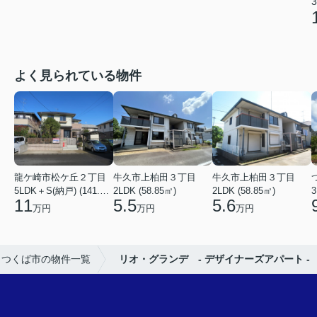
3
よく見られている物件
龍ケ崎市松ケ丘２丁目
牛久市上柏田３丁目
牛久市上柏田３丁目
5LDK＋S(納戸) (141.15㎡)
2LDK (58.85㎡)
2LDK (58.85㎡)
3
11
5.5
5.6
万円
万円
万円
つくば市の物件一覧
リオ・グランデ - デザイナーズアパート -