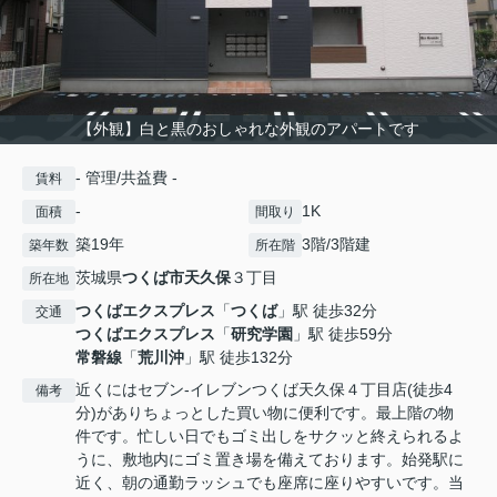
【外観】白と黒のおしゃれな外観のアパートです
- 管理/共益費 -
賃料
-
1K
面積
間取り
築19年
3階/3階建
築年数
所在階
茨城県
つくば市
天久保
３丁目
所在地
つくばエクスプレス
「
つくば
」駅 徒歩32分
交通
つくばエクスプレス
「
研究学園
」駅 徒歩59分
常磐線
「
荒川沖
」駅 徒歩132分
近くにはセブン-イレブンつくば天久保４丁目店(徒歩4
備考
分)がありちょっとした買い物に便利です。最上階の物
件です。忙しい日でもゴミ出しをサクッと終えられるよ
うに、敷地内にゴミ置き場を備えております。始発駅に
近く、朝の通勤ラッシュでも座席に座りやすいです。当