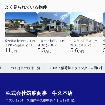
よく見られている物件
龍ケ崎市松ケ丘２丁目
牛久市上柏田３丁目
牛久市上柏田３丁目
5LDK＋S(納戸) (141.15㎡)
2LDK (58.85㎡)
2LDK (58.85㎡)
2
11
5.5
5.6
万円
万円
万円
事
つくば市の物件一覧
３DK：稲荷前トゥインクル吉田C棟
株式会社筑波商事 牛久本店
〒300-1234 茨城県牛久市中央４丁目19番地1