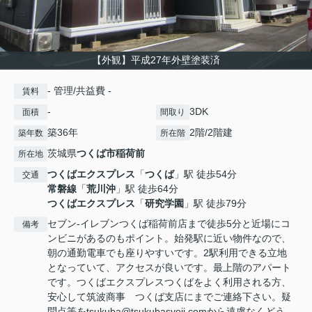
【外観】平成27年外壁塗装済
- 管理/共益費 -
賃料
-
3DK
面積
間取り
築36年
2階/2階建
築年数
所在階
茨城県
つくば市
稲荷前
所在地
つくばエクスプレス
「
つくば
」駅 徒歩54分
交通
常磐線
「
荒川沖
」駅 徒歩64分
つくばエクスプレス
「
研究学園
」駅 徒歩79分
セブン-イレブンつくば稲荷前店まで徒歩5分と近場にコ
備考
ンビニがあるのもポイント。始発駅に近い物件なので、
朝の通勤電車でも座りやすいです。2駅利用できる立地
となっていて、アクセスが良いです。最上階のアパート
です。つくばエクスプレスつくばをよく利用される方、
安心して筑波商事 つくば支店にまでご連絡下さい。疑
問点等をtsukuba@tsukubasyoji.comから遠慮なくどう