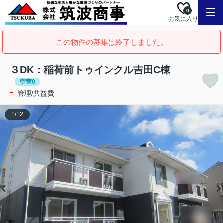
0
お気に入り
この物件の募集は終了しました。
３DK：稲荷前トゥインクル吉田C棟
空室0
-
管理/共益費 -
1
/
12