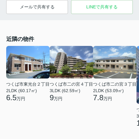
メールで共有する
LINEで共有する
近隣の物件
つくば市東光台２丁目
つくば市二の宮４丁目
つくば市二の宮３丁目
2LDK (60.17㎡)
3LDK (62.59㎡)
2LDK (53.09㎡)
6.5
9
7.8
万円
万円
万円
3