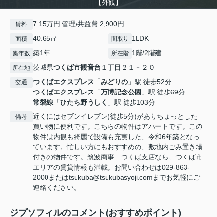
【外観】
7.15万円 管理/共益費 2,900円
賃料
40.65㎡
1LDK
面積
間取り
築1年
1階/2階建
築年数
所在階
茨城県
つくば市
観音台
１丁目２１－２０
所在地
つくばエクスプレス
「
みどりの
」駅 徒歩52分
交通
つくばエクスプレス
「
万博記念公園
」駅 徒歩69分
常磐線
「
ひたち野うしく
」駅 徒歩103分
近くにはセブンイレブン(徒歩5分)がありちょっとした
備考
買い物に便利です。こちらの物件はアパートです。この
物件は内観も綺麗で設備も充実した、令和6年築となっ
ています。忙しい方にもおすすめの、敷地内ごみ置き場
付きの物件です。筑波商事 つくば支店なら、つくば市
エリアの賃貸情報も満載。お問い合わせは029-863-
2000またはtsukuba@tsukubasyoji.comまでお気軽にご
連絡ください。
ジプソフィルのコメント(おすすめポイント)