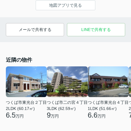
地図アプリで見る
メールで共有する
LINEで共有する
近隣の物件
つくば市東光台２丁目
つくば市二の宮４丁目
つくば市東光台４丁目
2LDK (60.17㎡)
3LDK (62.59㎡)
1LDK (51.66㎡)
2
6.5
9
6.6
万円
万円
万円