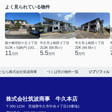
よく見られている物件
龍ケ崎市松ケ丘２丁目
牛久市上柏田３丁目
牛久市上柏田１丁目
5LDK＋S(納戸) (141.15㎡)
2LDK (58.85㎡)
2DK (44.59㎡)
1
11
5.5
5
万円
万円
万円
となら株式会社筑波商事
つくば市の物件一覧
ジプソフィル
株式会社筑波商事 牛久本店
〒300-1234 茨城県牛久市中央４丁目19番地1