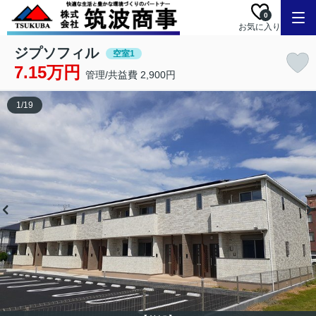
0
お気に入り
ジプソフィル
空室1
7.15万円
管理/共益費 2,900円
1
/
19