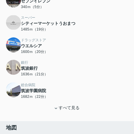
セブンイレブン
340ｍ（5分）
スーパー
シティーマーケットうおまつ
1485ｍ（19分）
ドラッグストア
ウエルシア
1600ｍ（20分）
銀行
筑波銀行
1636ｍ（21分）
総合病院
筑波学園病院
1682ｍ（22分）
すべて見る
地図