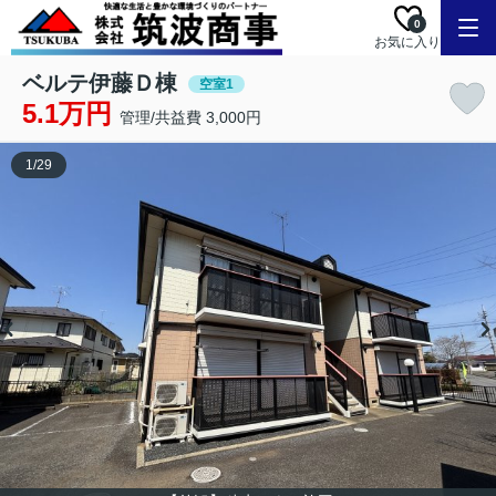
0
お気に入り
ベルテ伊藤Ｄ棟
空室1
5.1万円
管理/共益費 3,000円
1
/
29