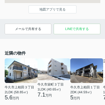
地図アプリで見る
メールで共有する
LINEで共有する
近隣の物件
牛久市栄町３丁目
牛久市上柏田３丁目
牛久市上柏田１丁目
1LDK (40.65㎡)
2LDK (58.85㎡)
2DK (44.59㎡)
1
7.1
万円
5.6
5
万円
万円