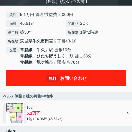
【外観】積水ハウス施工
5.1万円 管理/共益費 3,000円
賃料
46.51㎡
2DK
面積
間取り
築30年
1階/2階建
築年数
所在階
茨城県
牛久市
田宮
２丁目43-10
所在地
常磐線
「
牛久
」駅 徒歩10分
交通
常磐線
「
ひたち野うしく
」駅 徒歩38分
常磐線
「
龍ケ崎市
」駅 徒歩78分
お問い合わせ
無料
ベルテ伊藤Ｄ棟の募集中物件
102
5.1万円
1階 / 14.06坪(46.51㎡)