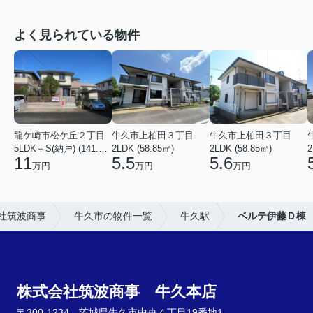
よく見られている物件
龍ケ崎市松ケ丘２丁目
牛久市上柏田３丁目
牛久市上柏田３丁目
5LDK＋S(納戸) (141.15㎡)
2LDK (58.85㎡)
2LDK (58.85㎡)
2
11
5.5
5.6
万円
万円
万円
社筑波商事
牛久市の物件一覧
牛久駅
ベルテ伊藤Ｄ棟
株式会社筑波商事 牛久本店
〒300-1234 茨城県牛久市中央４丁目19番地1