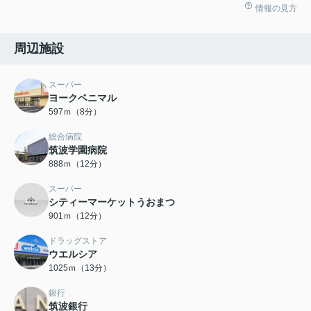
情報の見方
周辺施設
スーパー
ヨークベニマル
597ｍ（8分）
総合病院
筑波学園病院
888ｍ（12分）
スーパー
シティーマーケットうおまつ
901ｍ（12分）
ドラッグストア
ウエルシア
1025ｍ（13分）
銀行
筑波銀行