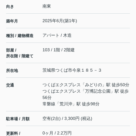
南東
向き
2025年6月(築1年)
築年月
アパート / 木造
種別 / 建物構造
103 / 1階 / 2階建
部屋 /
所在階 / 階建て
茨城県
つくば市
今泉
１８５－３
所在地
つくばエクスプレス
「
みどりの
」駅 徒歩50分
交通
つくばエクスプレス
「
万博記念公園
」駅 徒歩
56分
常磐線
「
荒川沖
」駅 徒歩98分
空有(2台) / 3,300円 (税込)
駐車場 / 月額
0ヶ月 / 2.2万円
更新料 /