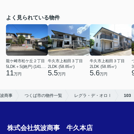
よく見られている物件
龍ケ崎市松ケ丘２丁目
牛久市上柏田３丁目
牛久市上柏田３丁目
5LDK＋S(納戸) (141.15㎡)
2LDK (58.85㎡)
2LDK (58.85㎡)
3
11
5.5
5.6
万円
万円
万円
波商事
つくば市の物件一覧
レグラ・デ・オロⅠ
103
株式会社筑波商事 牛久本店