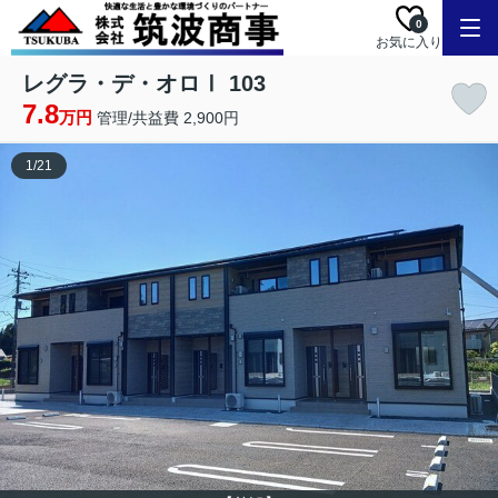
0
お気に入り
レグラ・デ・オロⅠ 103
7.8
万円
管理/共益費 2,900円
1
/
21