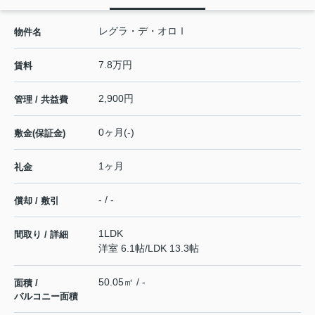
レグラ・デ・オロⅠ
物件名
7.8万円
賃料
2,900円
管理 / 共益費
0ヶ月(-)
敷金(保証金)
1ヶ月
礼金
- / -
償却 / 敷引
1LDK
間取り / 詳細
洋室 6.1帖
/
LDK 13.3帖
50.05㎡ / -
面積 /
バルコニー面積