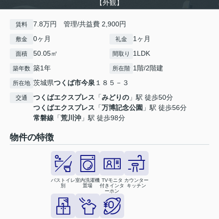
【外観】
7.8万円 管理/共益費 2,900円
賃料
0ヶ月
1ヶ月
敷金
礼金
50.05㎡
1LDK
面積
間取り
築1年
1階/2階建
築年数
所在階
茨城県
つくば市
今泉
１８５－３
所在地
つくばエクスプレス
「
みどりの
」駅 徒歩50分
交通
つくばエクスプレス
「
万博記念公園
」駅 徒歩56分
常磐線
「
荒川沖
」駅 徒歩98分
物件の特徴
バストイレ
室内洗濯機
TVモニタ
カウンター
別
置場
付きインタ
キッチン
ーホン