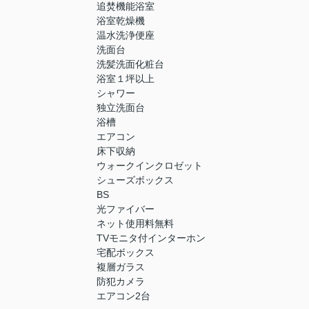
追焚機能浴室
浴室乾燥機
温水洗浄便座
洗面台
洗髪洗面化粧台
浴室１坪以上
シャワー
独立洗面台
浴槽
エアコン
床下収納
ウォークインクロゼット
シューズボックス
BS
光ファイバー
ネット使用料無料
TVモニタ付インターホン
宅配ボックス
複層ガラス
防犯カメラ
エアコン2台