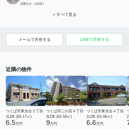
1061ｍ（14分）
すべて見る
メールで共有する
LINEで共有する
近隣の物件
つくば市東光台２丁目
つくば市二の宮４丁目
つくば市東光台４丁目
2LDK (60.17㎡)
3LDK (62.59㎡)
1LDK (51.66㎡)
2
6.5
9
6.6
万円
万円
万円