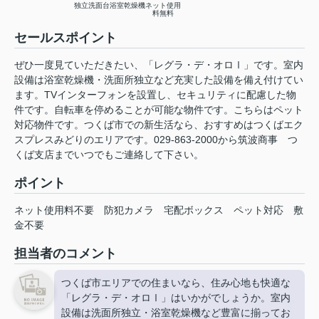
独立洗面台
浴室乾燥機
ネット使用
料無料
セールスポイント
ぜひ一度見ていただきたい、「レグラ・デ・オロⅠ」です。室内
設備は浴室乾燥機・洗面所独立など充実した設備を備え付けてい
ます。TVインターフォンを設置し、セキュリティに配慮した物
件です。自転車を停めることが可能な物件です。こちらはペット
対応物件です。つくば市での新生活なら、おすすめはつくばエク
スプレスみどりのエリアです。029-863-2000から筑波商事 つ
くば支店までいつでもご連絡して下さい。
ポイント
ネット使用料不要
防犯カメラ
宅配ボックス
ペット対応
敷
金不要
担当者のコメント
つくば市エリアでの住まいなら、住み心地も快適な
「レグラ・デ・オロⅠ」はいかがでしょうか。室内
設備は洗面所独立・浴室乾燥機など豊富に揃ってお