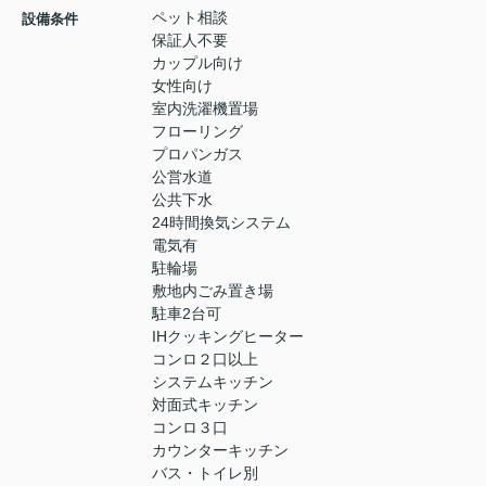
ペット相談
設備条件
保証人不要
カップル向け
女性向け
室内洗濯機置場
フローリング
プロパンガス
公営水道
公共下水
24時間換気システム
電気有
駐輪場
敷地内ごみ置き場
駐車2台可
IHクッキングヒーター
コンロ２口以上
システムキッチン
対面式キッチン
コンロ３口
カウンターキッチン
バス・トイレ別