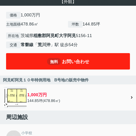
【外観】
1,000万円
価格
478.86㎡
144.85坪
土地面積
坪数
茨城県
稲敷郡阿見町
大字阿見
5156-11
所在地
常磐線
「
荒川沖
」駅 徒歩54分
交通
お問い合わせ
無料
阿見町阿見１０年特例用地 B号地の販売中物件
1,000万円
144.85坪(478.86㎡)
周辺施設
小学校