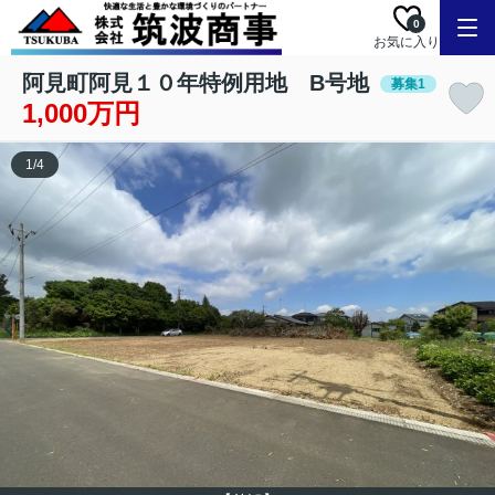
0
お気に入り
阿見町阿見１０年特例用地 B号地
募集1
1,000万円
1
/
4