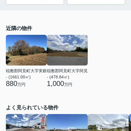
近隣の物件
稲敷郡阿見町大字実穀
稲敷郡阿見町大字阿見
- (1661.00㎡)
- (478.84㎡)
880
1,000
万円
万円
よく見られている物件