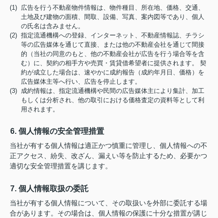
(1) 広告を行う不動産物件情報は、物件種目、所在地、価格、交通、
土地及び建物の面積、間取、設備、写真、案内図等であり、個人
の氏名は含みません。
(2) 指定流通機構への登録、インターネット、不動産情報誌、チラシ
等の広告媒体を通じて直接、または他の不動産会社を通じて間接
的（当社の同意のもと、他の不動産会社が広告を行う場合等を含
む）に、契約の相手方や売買・賃貸借希望者に提供されます。 契
約が成立した場合は、速やかに成約報告（成約年月日、価格）を
広告媒体主等へ行い、広告を停止します。
(3) 成約情報は、指定流通機構や民間の広告媒体主により集計、加工
もしくは分析され、他の取引における価格査定の資料等として利
用されます。
6. 個人情報の安全管理措置
当社が有する個人情報は適正かつ慎重に管理し、個人情報への不
正アクセス、紛失、改ざん、漏えい等を防止するため、必要かつ
適切な安全管理措置を講じます。
7. 個人情報取扱の委託
当社が有する個人情報について、その取扱いを外部に委託する場
合があります。その場合は、個人情報の保護に十分な措置が講じ