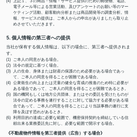
(4) 上記１、３の商品・情報・サービス提供のための郵便物、電話、
電子メール等による営業活動、及びアンケートのお願い等のマー
ケティング活動、顧客動向分析または商品開発等の調査分析。情
報、サービスの提供は、ご本人からの申出がありましたら取り止
めさせていただきます。
5. 個人情報の第三者への提供
当社が保有する個人情報は、以下の場合に、第三者へ提供されま
す。
(1) ご本人の同意がある場合。
(2) 法令の規定に基づく場合。
(3) 人の生命、身体または財産の保護のため必要がある場合であっ
て、ご本人の同意を得ることが困難である場合。
(4) 公衆衛生の向上または児童の健全な育成の推進のため特に必要が
ある場合であって、ご本人の同意を得ることが困難であるとき。
(5) 国の機関もしくは地方公共団体、またはその委託を受けたものが
法令の定める事務を遂行することに対して協力する必要がある場
合であって、ご本人の同意を得ることにより当該事務の遂行に支
障を及ぼす恐れがあるとき。
(6) 利用目的の達成に必要な範囲で、機密保持契約を締結している信
頼出来る業務委託先に対し、必要な範囲で開示する場合。
《不動産物件情報を第三者提供（広告）する場合》