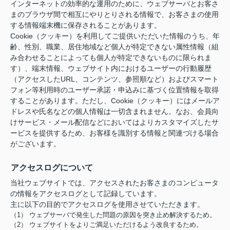
インターネットの効率的な運用のために、ウェブサーバとお客さ
まのブラウザ間で相互にやりとりされる情報で、お客さまの使用
する情報端末機に保存されることがあります。
Cookie（クッキー）を利用してご提供いただいた情報のうち、年
齢、性別、職業、居住地域など個人が特定できない属性情報（組
み合わせることによっても個人が特定できないものに限られま
す）、端末情報、ウェブサイト内におけるユーザーの行動履歴
（アクセスしたURL、コンテンツ、参照順など）およびスマート
フォン等利用時のユーザー承諾・申込みに基づく位置情報を取得
することがあります。ただし、Cookie（クッキー）にはメールア
ドレスや氏名などの個人情報は一切含まれません。なお、会員向
けサービス・メール配信などにおいてはよりカスタマイズしたサ
ービスを提供するため、お客様を識別する情報と関連づける場合
がございます。
アクセスログについて
当社ウェブサイトでは、アクセスされたお客さまのコンピュータ
の情報をアクセスログとして記録しています。
主に以下の目的でアクセスログを使用させていただきます。
（1） ウェブサーバで発生した問題の原因を突き止め解決するため。
（2） ウェブサイトをよりご満足いただけるよう改良するため。