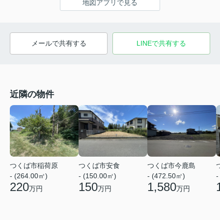
地図アプリで見る
メールで共有する
LINEで共有する
近隣の物件
つくば市稲荷原
つくば市安食
つくば市今鹿島
- (264.00㎡)
- (150.00㎡)
- (472.50㎡)
-
220
150
1,580
万円
万円
万円