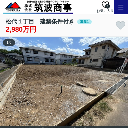
0
お気に入り
松代１丁目 建築条件付き
募集1
2,980万円
1
/
6