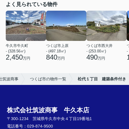
よく見られている物件
牛久市牛久町
つくば市上原
つくば市西大井
- (328.56㎡)
- (497.18㎡)
- (253.00㎡)
-
2,450
840
490
万円
万円
万円
社筑波商事
つくば市の物件一覧
松代１丁目 建築条件付き
株式会社筑波商事 牛久本店
〒300-1234 茨城県牛久市中央４丁目19番地1
電話番号：029-874-9500