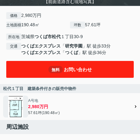
【前面道路含む現地写真】
2,980万円
価格
190.48㎡
57.61坪
土地面積
坪数
茨城県
つくば市
松代
１丁目30-9
所在地
つくばエクスプレス
「
研究学園
」駅 徒歩33分
交通
つくばエクスプレス
「
つくば
」駅 徒歩36分
お問い合わせ
無料
松代１丁目 建築条件付きの販売中物件
A号地
2,980万円
57.61坪(190.48㎡)
周辺施設