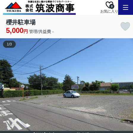
0
お気に入り
櫻井駐車場
5,000
円
管理/共益費 -
1
/
3