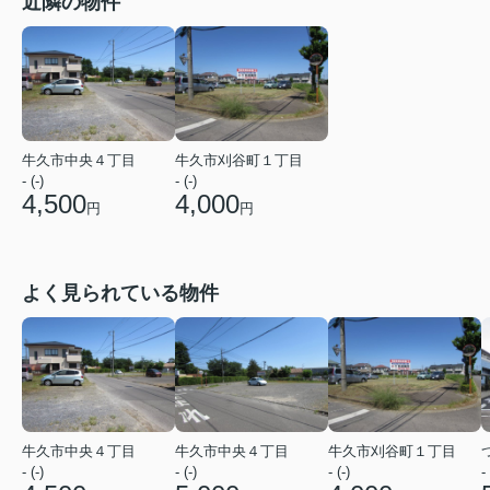
近隣の物件
牛久市中央４丁目
牛久市刈谷町１丁目
- (-)
- (-)
4,500
4,000
円
円
よく見られている物件
牛久市中央４丁目
牛久市中央４丁目
牛久市刈谷町１丁目
- (-)
- (-)
- (-)
- 