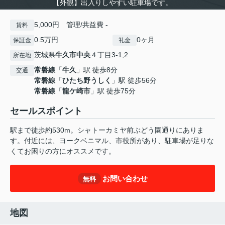
【外観】出入りしやすい駐車場です。
5,000円 管理/共益費 -
賃料
0.5万円
0ヶ月
保証金
礼金
茨城県
牛久市
中央
４丁目3-1,2
所在地
常磐線
「
牛久
」駅 徒歩8分
交通
常磐線
「
ひたち野うしく
」駅 徒歩56分
常磐線
「
龍ケ崎市
」駅 徒歩75分
セールスポイント
駅まで徒歩約530m。シャトーカミヤ前ぶどう園通りにありま
す。付近には、ヨークベニマル、市役所があり、駐車場が足りな
くてお困りの方にオススメです。
お問い合わせ
無料
地図