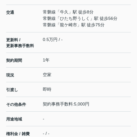
常磐線
「
牛久
」駅 徒歩8分
交通
常磐線
「
ひたち野うしく
」駅 徒歩56分
常磐線
「
龍ケ崎市
」駅 徒歩75分
0.5万円 / -
更新料 /
更新事務手数料
1年
契約期間
空家
現況
即時
引渡し
契約事務手数料:5,000円
その他条件
-
用途地域
- / -
権利金 / 雑費