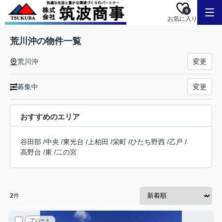
0
お気に入り
荒川沖の物件一覧
荒川沖
変更
募集中
変更
おすすめのエリア
谷田部
/
中央
/
東光台
/
上柏田
/
栄町
/
ひたち野西
/
乙戸
/
高野台
/
東
/
二の宮
2
件
アパート