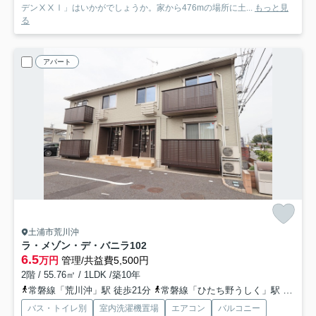
デンⅩⅩⅠ」はいかがでしょうか。家から476mの場所に土...
もっと見
る
アパート
土浦市荒川沖
ラ・メゾン・デ・バニラ
102
6.5
万円
管理/共益費5,500円
2階 / 55.76㎡ / 1LDK /築10年
常磐線「荒川沖」駅 徒歩21分
常磐線「ひたち野うしく」駅 徒歩20分
バス・トイレ別
室内洗濯機置場
エアコン
バルコニー