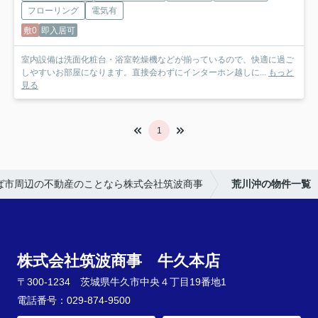
フローリング
電気有
敷0
即入居可
室内設備は洗面化粧台・浴室乾燥機などが揃っているので、快適に過ご
しやすいお部屋になります。直接会わずにインターホン越しに...
もっと
見る
1
ば市周辺の不動産のことなら株式会社筑波商事
荒川沖の物件一覧
株式会社筑波商事 牛久本店
〒300-1234 茨城県牛久市中央４丁目19番地1
電話番号：029-874-9500