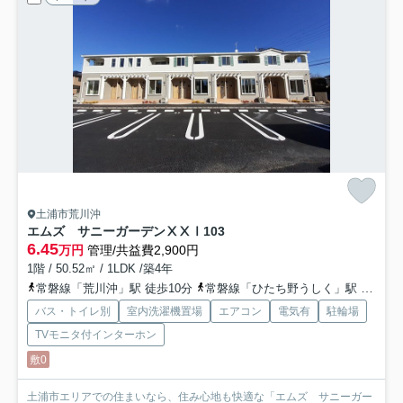
土浦市荒川沖
エムズ サニーガーデンⅩⅩⅠ
103
6.45
万円
管理/共益費2,900円
1階 / 50.52㎡ / 1LDK /築4年
常磐線「荒川沖」駅 徒歩10分
常磐線「ひたち野うしく」駅 徒歩39分
バス・トイレ別
室内洗濯機置場
エアコン
電気有
駐輪場
TVモニタ付インターホン
敷0
土浦市エリアでの住まいなら、住み心地も快適な「エムズ サニーガー