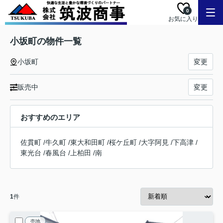
0
お気に入り
小坂町の物件一覧
小坂町
変更
販売中
変更
おすすめのエリア
佐貫町
/
牛久町
/
東大和田町
/
桜ケ丘町
/
大字阿見
/
下高津
/
東光台
/
春風台
/
上柏田
/
南
1
件
売地