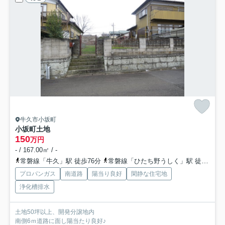
牛久市小坂町
小坂町土地
150
万円
- / 167.00㎡ / -
常磐線「牛久」駅 徒歩76分
常磐線「ひたち野うしく」駅 徒歩92分
プロパンガス
南道路
陽当り良好
閑静な住宅地
浄化槽排水
土地50坪以上、開発分譲地内
南側6ｍ道路に面し陽当たり良好♪