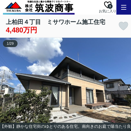
0
お気に入り
上柏田４丁目 ミサワホーム施工住宅
4,480万円
1
/
29
【外観】静かな住宅街のゆとりのある住宅。南向きのお庭で陽当たり良