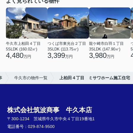
よく見られている物件
牛久市上柏田４丁目
つくば市東光台２丁目
龍ケ崎市白羽１丁目
5SLDK (160.02㎡)
3SLDK (113.75㎡)
3SLDK (147.90㎡)
5
4,480
3,399
3,980
万円
万円
万円
事
牛久市の物件一覧
上柏田４丁目 ミサワホーム施工住宅
株式会社筑波商事 牛久本店
〒300-1234 茨城県牛久市中央４丁目19番地1
電話番号：029-874-9500