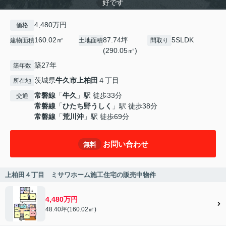
好です
4,480万円
価格
160.02㎡
87.74坪
5SLDK
建物面積
土地面積
間取り
(290.05㎡)
築27年
築年数
茨城県
牛久市
上柏田
４丁目
所在地
常磐線
「
牛久
」駅 徒歩33分
交通
常磐線
「
ひたち野うしく
」駅 徒歩38分
常磐線
「
荒川沖
」駅 徒歩69分
お問い合わせ
無料
上柏田４丁目 ミサワホーム施工住宅の販売中物件
4,480万円
48.40坪(160.02㎡)