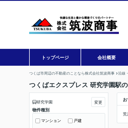
トップページ
会社概要
つくば市周辺の不動産のことなら株式会社筑波商事
沿線
つくばエクスプレス 研究学園駅
お
研究学園
変更
物件種別
荒
マンション
戸建