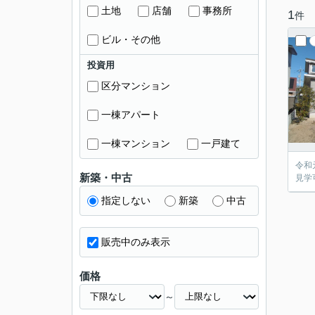
土地
店舗
事務所
1
件
ビル・その他
投資用
区分マンション
一棟アパート
一棟マンション
一戸建て
令和
新築・中古
見学
指定しない
新築
中古
販売中のみ表示
価格
～