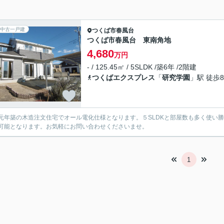
中古一戸建
つくば市
春風台
つくば市春風台 東南角地
4,680
万円
- / 125.45㎡ / 5SLDK /築6年 /2階建
つくばエクスプレス
「
研究学園
」駅 徒歩8
元年築の木造注文住宅でオール電化仕様となります。５SLDKと部屋数も多く使い
可能となります。お気軽にお問い合わせくださいませ。
1