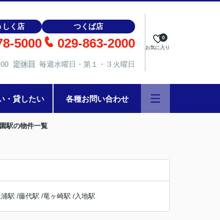
うしく店
つくば店
0
78-5000
029-863-2000
お気に入り
00
定休日
毎週水曜日・第１・３火曜日
い・貸したい
各種お問い合わせ
学園駅の物件一覧
土浦駅
/
藤代駅
/
竜ヶ崎駅
/
入地駅