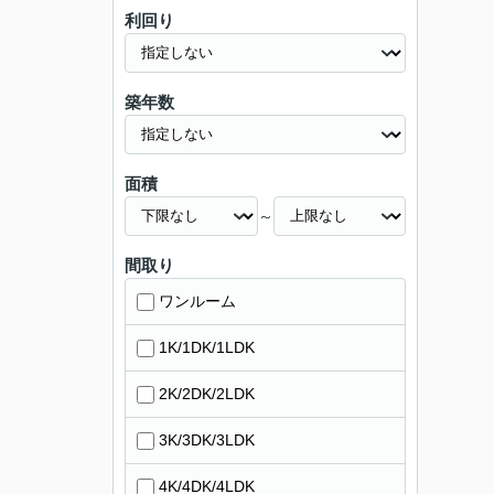
利回り
築年数
面積
～
間取り
ワンルーム
1K/1DK/1LDK
2K/2DK/2LDK
3K/3DK/3LDK
4K/4DK/4LDK