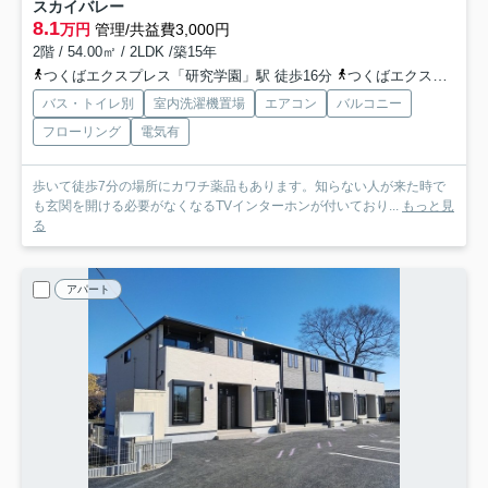
スカイバレー
8.1
万円
管理/共益費3,000円
2階 / 54.00㎡ / 2LDK /築15年
つくばエクスプレス「研究学園」駅 徒歩16分
つくばエクスプレス「万博記念公園」駅 徒歩50分
バス・トイレ別
室内洗濯機置場
エアコン
バルコニー
フローリング
電気有
歩いて徒歩7分の場所にカワチ薬品もあります。知らない人が来た時で
も玄関を開ける必要がなくなるTVインターホンが付いており...
もっと見
る
アパート