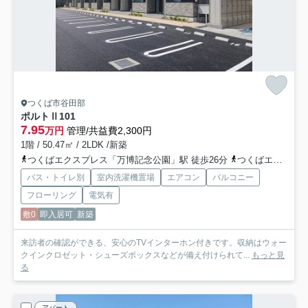
つくば市谷田部
ポルトⅡ
101
7.95
万円
管理/共益費2,300円
1階 / 50.47㎡ / 2LDK /新築
つくばエクスプレス「万博記念公園」駅 徒歩26分
つくばエクスプレス「みどりの」駅 徒歩26分
バス・トイレ別
室内洗濯機置場
エアコン
バルコニー
フローリング
電気有
敷0
即入居可
新築
来訪者の確認ができる、安心のTVインターホン付きです。収納はウォー
クインクロゼット・シューズボックスなどが備え付けられて...
もっと見
る
アパート