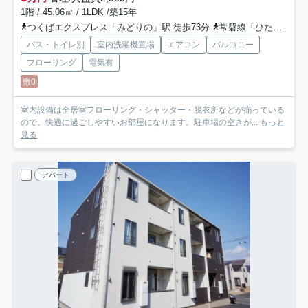
1階 / 45.06㎡ / 1LDK /築15年
つくばエクスプレス「みどりの」駅 徒歩73分
常磐線「ひたち野うしく」駅 徒歩83分
バス・トイレ別
室内洗濯機置場
エアコン
バルコニー
フローリング
電気有
敷0
室内設備は全居室フローリング・シャッター・脱衣所などが揃っている
ので、快適に過ごしやすいお部屋になります。駐車場の空きが...
もっと
見る
アパート