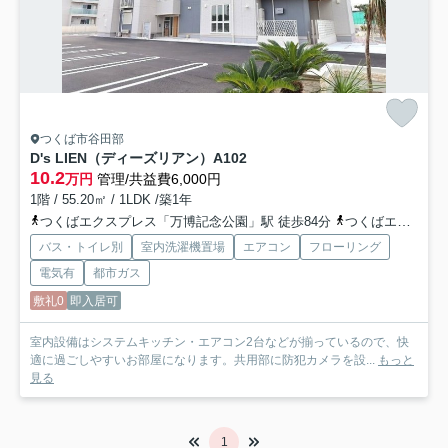
つくば市谷田部
D's LIEN（ディーズリアン）
A102
10.2
万円
管理/共益費6,000円
1階 / 55.20㎡ / 1LDK /築1年
つくばエクスプレス「万博記念公園」駅 徒歩84分
つくばエクスプレス「みどりの」駅 徒歩57分
バス・トイレ別
室内洗濯機置場
エアコン
フローリング
電気有
都市ガス
敷礼0
即入居可
室内設備はシステムキッチン・エアコン2台などが揃っているので、快
適に過ごしやすいお部屋になります。共用部に防犯カメラを設...
もっと
見る
1