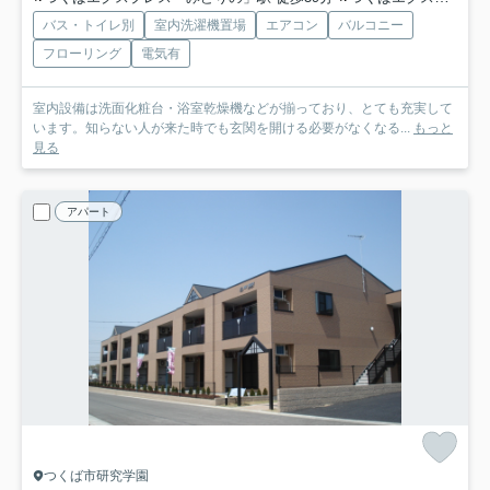
バス・トイレ別
室内洗濯機置場
エアコン
バルコニー
フローリング
電気有
室内設備は洗面化粧台・浴室乾燥機などが揃っており、とても充実して
います。知らない人が来た時でも玄関を開ける必要がなくなる...
もっと
見る
アパート
つくば市研究学園