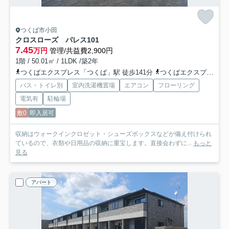
つくば市小田
クロスローズ パレス
101
7.45
万円
管理/共益費2,900円
1階 / 50.01㎡ / 1LDK /築2年
つくばエクスプレス「つくば」駅 徒歩141分
つくばエクスプレス「研究学園」駅 徒歩141分
バス・トイレ別
室内洗濯機置場
エアコン
フローリング
電気有
駐輪場
敷0
即入居可
収納はウォークインクロゼット・シューズボックスなどが備え付けられ
ているので、衣類や日用品の収納に重宝します。直接会わずに...
もっと
見る
アパート