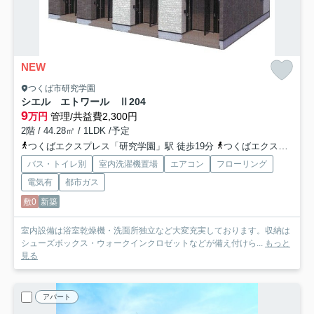
NEW
つくば市研究学園
シエル エトワール Ⅱ
204
9
万円
管理/共益費2,300円
2階 / 44.28㎡ / 1LDK /予定
つくばエクスプレス「研究学園」駅 徒歩19分
つくばエクスプレス「つくば」駅 徒歩22分
バス・トイレ別
室内洗濯機置場
エアコン
フローリング
電気有
都市ガス
敷0
新築
室内設備は浴室乾燥機・洗面所独立など大変充実しております。収納は
シューズボックス・ウォークインクロゼットなどが備え付けら...
もっと
見る
アパート