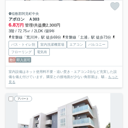
稲敷郡阿見町中央
アポロン Ａ
303
6.8
万円
管理/共益費2,300円
3階 / 72.75㎡ / 2LDK /築9年
常磐線「荒川沖」駅 徒歩69分
常磐線「土浦」駅 徒歩73分
常磐線
バス・トイレ別
室内洗濯機置場
エアコン
バルコニー
フローリング
電気有
敷0
即入居可
室内設備はネット使用料不要・追い焚き・エアコン2台など充実した設
備を備え付けています。隣室との接地面が少ない角部屋は、騒...
もっと
見る
アパート