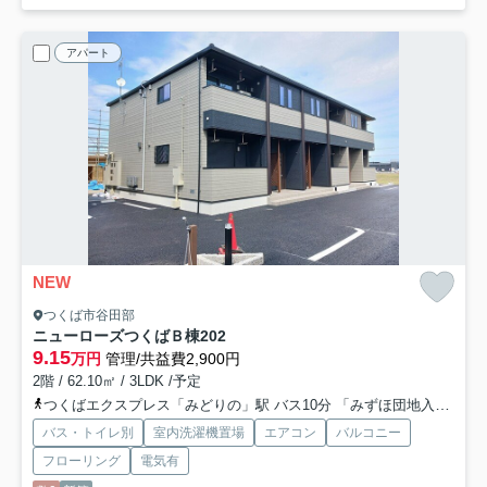
アパート
NEW
つくば市谷田部
ニューローズつくばＢ棟
202
9.15
万円
管理/共益費2,900円
2階 / 62.10㎡ / 3LDK /予定
つくばエクスプレス「みどりの」駅 バス10分 「みずほ団地入口」 停歩5分
バス・トイレ別
室内洗濯機置場
エアコン
バルコニー
フローリング
電気有