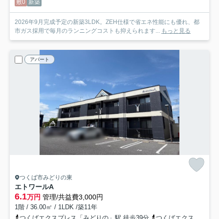
敷0
新築
2026年9月完成予定の新築3LDK。ZEH仕様で省エネ性能にも優れ、都
市ガス採用で毎月のランニングコストも抑えられます...
もっと見る
アパート
つくば市みどりの東
エトワールA
6.1
万円
管理/共益費3,000円
1階 / 36.00㎡ / 1LDK /築11年
つくばエクスプレス「みどりの」駅 徒歩39分
つくばエクスプレス「みらい平」駅 徒歩55分