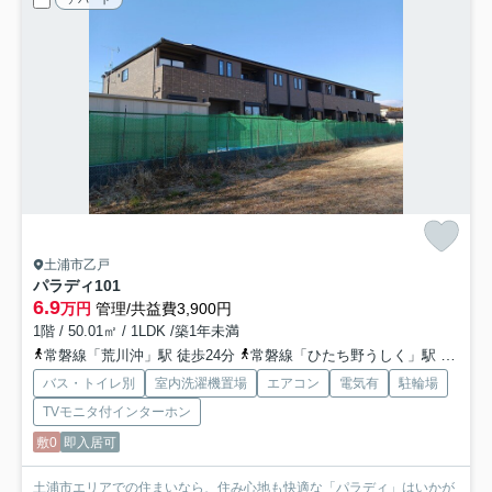
土浦市乙戸
パラディ
101
6.9
万円
管理/共益費3,900円
1階 / 50.01㎡ / 1LDK /築1年未満
常磐線「荒川沖」駅 徒歩24分
常磐線「ひたち野うしく」駅 徒歩55分
バス・トイレ別
室内洗濯機置場
エアコン
電気有
駐輪場
TVモニタ付インターホン
敷0
即入居可
土浦市エリアでの住まいなら、住み心地も快適な「パラディ」はいかが