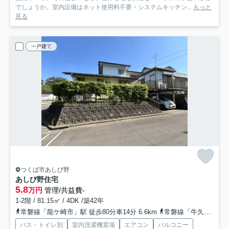
でしょうか。室内設備はネット使用料不要・システムキッチン...
もっと
見る
一戸建て
つくば市あしび野
あしび野住宅
5.8
万円
管理/共益費-
1-2階 / 81.15㎡ / 4DK /築42年
常磐線「龍ケ崎市」駅 徒歩80分車14分 6.6km
常磐線「牛久」駅 徒歩116分車19分 8.6km
バス・トイレ別
室内洗濯機置場
エアコン
バルコニー