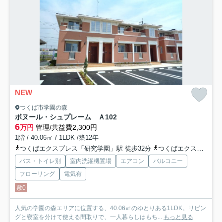
NEW
つくば市学園の森
ボヌール・シュプレーム Ａ
102
6
万円
管理/共益費2,300円
1階 / 40.06㎡ / 1LDK /築12年
つくばエクスプレス「研究学園」駅 徒歩32分
つくばエクスプレス「つくば」駅 徒歩53分
バス・トイレ別
室内洗濯機置場
エアコン
バルコニー
フローリング
電気有
敷0
人気の学園の森エリアに位置する、40.06㎡のゆとりある1LDK。リビン
グと寝室を分けて使える間取りで、一人暮らしはもち...
もっと見る