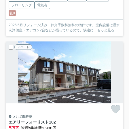
フローリング
電気有
礼0
2026.6月リフォーム済み！仲介手数料無料の物件です。室内設備は温水
洗浄便座・エアコン2台などが揃っているので、快適に...
もっと見る
アパート
つくば市若栗
エアリーフォーリスト
102
5
万円
管理/共益費2,900円