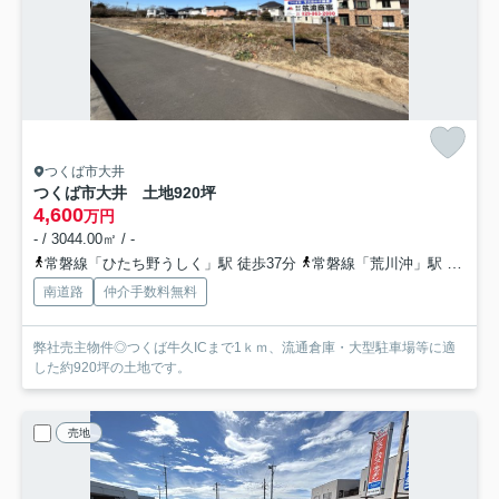
つくば市大井
つくば市大井 土地920坪
4,600
万円
- / 3044.00㎡ / -
常磐線「ひたち野うしく」駅 徒歩37分
常磐線「荒川沖」駅 徒歩50分
南道路
仲介手数料無料
弊社売主物件◎つくば牛久ICまで1ｋｍ、流通倉庫・大型駐車場等に適
した約920坪の土地です。
売地