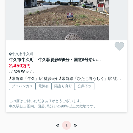
牛久市牛久町
牛久市牛久町 牛久駅徒歩約5分・国道6号沿いの土地
2,450
万円
- / 328.56㎡ / -
常磐線「牛久」駅 徒歩5分
常磐線「ひたち野うしく」駅 徒歩58分
プロパンガス
電気有
陽当り良好
公共下水
この度はご覧いただきありがとうございます。
牛久駅徒歩圏内、国道6号沿いの90坪以上の敷地です。
1