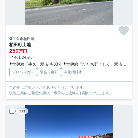
牛久市柏田町
柏田町土地
250
万円
- / 461.24㎡ / -
常磐線「牛久」駅 徒歩33分
常磐線「ひたち野うしく」駅 徒歩58分
プロパンガス
陽当り良好
浄化槽排水
この度はご覧いただきありがとうございます。
現地ご案内ご希望の際は、事前のご連絡をお願いいたします。
売地