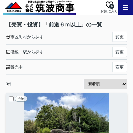
0
お気に入り
【売買・投資】「前道６ｍ以上」の一覧
市区町村から探す
変更
沿線・駅から探す
変更
販売中
変更
3
件
売地