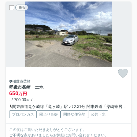
売地
稲敷市柴崎
稲敷市柴崎 土地
650
万円
- / 700.00㎡ / -
関東鉄道竜ケ崎線「竜ヶ崎」駅 バス31分 関東鉄道「柴崎寄居」 停歩3分車13分 8.8km
プロパンガス
陽当り良好
閑静な住宅地
公共下水
この度はご覧いただきありがとうございます。
ご不明な点がありましたらお気軽にお問い合わせください。