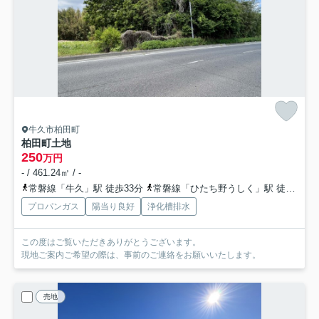
牛久市柏田町
柏田町土地
250
万円
- / 461.24㎡ / -
常磐線「牛久」駅 徒歩33分
常磐線「ひたち野うしく」駅 徒歩58分
プロパンガス
陽当り良好
浄化槽排水
この度はご覧いただきありがとうございます。
現地ご案内ご希望の際は、事前のご連絡をお願いいたします。
売地