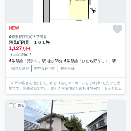
NEW
稲敷郡阿見町大字阿見
阿見町阿見 １６１坪
1,127
万円
- / 532.24㎡ / -
常磐線「荒川沖」駅 徒歩58分
常磐線「ひたち野うしく」駅 徒歩85分
陽当り良好
閑静な住宅地
眺望良好
161坪の広さを活かして、ゆとりあるマイホームをご検討いただける土
地です。調整区域ですが、線引き前宅地のため10年特例で...
もっと見る
売地