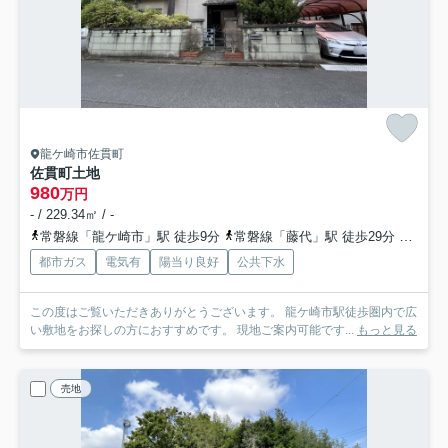
龍ケ崎市佐貫町
佐貫町土地
980
万円
- / 229.34㎡ / -
常磐線「龍ケ崎市」駅 徒歩9分
常磐線「藤代」駅 徒歩29分
関東鉄
都市ガス
電気有
陽当り良好
公共下水
この度はご覧いただきありがとうございます。 龍ケ崎市駅徒歩圏内で広
い敷地をお探しの方におすすめです。 現地ご案内可能です...
もっと見る
売地