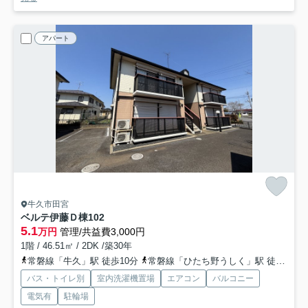
アパート
牛久市田宮
ベルテ伊藤Ｄ棟
102
5.1
万円
管理/共益費3,000円
1階 / 46.51㎡ / 2DK /築30年
常磐線「牛久」駅 徒歩10分
常磐線「ひたち野うしく」駅 徒歩38分
バス・トイレ別
室内洗濯機置場
エアコン
バルコニー
電気有
駐輪場