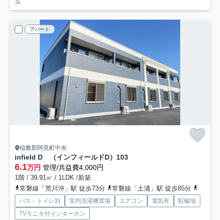
る
アパート
稲敷郡阿見町中央
infield D （インフィールドD）
103
6.1
万円
管理/共益費4,000円
1階 / 39.91㎡ / 1LDK /新築
常磐線「荒川沖」駅 徒歩73分
常磐線「土浦」駅 徒歩85分
常磐線
バス・トイレ別
室内洗濯機置場
エアコン
電気有
駐輪場
TVモニタ付インターホン