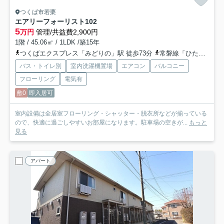
つくば市若栗
エアリーフォーリスト
102
5
万円
管理/共益費2,900円
1階 / 45.06㎡ / 1LDK /築15年
つくばエクスプレス「みどりの」駅 徒歩73分
常磐線「ひたち野うしく」駅 徒歩83分
バス・トイレ別
室内洗濯機置場
エアコン
バルコニー
フローリング
電気有
敷0
即入居可
室内設備は全居室フローリング・シャッター・脱衣所などが揃っている
ので、快適に過ごしやすいお部屋になります。駐車場の空きが...
もっと
見る
アパート