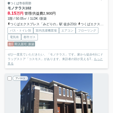
つくば市谷田部
モノテラス
102
8.15
万円
管理/共益費2,900円
1階 / 50.05㎡ / 1LDK /新築
つくばエクスプレス「みどりの」駅 徒歩23分
つくばエクスプレス「万博記念公園」駅 徒歩27分
バス・トイレ別
室内洗濯機置場
エアコン
フローリング
電気有
都市ガス
敷0
即入居可
新築
ぜひ一度見ていただきたい、「モノテラス」です。家から徒歩4分にド
ラッグストア「コスモス」があります。来訪者の顔が見えるT...
もっと
見る
アパート