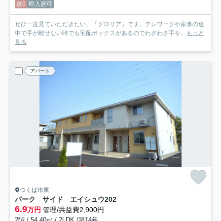
敷0
即入居可
ぜひ一度見ていただきたい、「グロリア」です。テレワークや家事の途
中で手が離せない時でも宅配ボックスがあるのでわざわざ手を...
もっと
見る
アパート
つくば市東
パーク サイド エイシュウ
202
6.9
万円
管理/共益費2,900円
2階 / 54.40㎡ / 2LDK /築14年