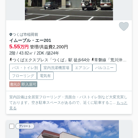
つくば市稲荷前
イムーブル・エー
201
5.55
万円
管理/共益費2,200円
2階 / 43.82㎡ / 2DK /築24年
つくばエクスプレス「つくば」駅 徒歩64分
常磐線「荒川沖」駅 徒歩59分
バス・トイレ別
室内洗濯機置場
エアコン
バルコニー
フローリング
電気有
敷礼0
即入居可
室内設備は全居室フローリング・洗面台・バストイレ別など大変充実し
ております。空き駐車スペースがあるので、近くに駐車するこ...
もっと
見る
アパート