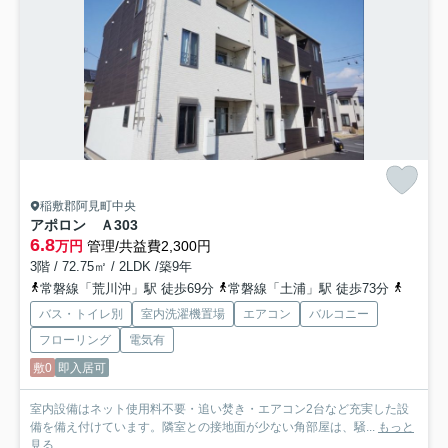
稲敷郡阿見町中央
アポロン Ａ
303
6.8
万円
管理/共益費2,300円
3階 / 72.75㎡ / 2LDK /築9年
常磐線「荒川沖」駅 徒歩69分
常磐線「土浦」駅 徒歩73分
常磐線
バス・トイレ別
室内洗濯機置場
エアコン
バルコニー
フローリング
電気有
敷0
即入居可
室内設備はネット使用料不要・追い焚き・エアコン2台など充実した設
備を備え付けています。隣室との接地面が少ない角部屋は、騒...
もっと
見る