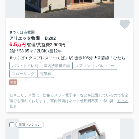
つくば市牧園
アリエッタ牧園 Ｂ
202
6.5
万円
管理/共益費2,900円
2階 / 58.95㎡ / 2LDK /築12年
つくばエクスプレス「つくば」駅 徒歩106分
常磐線「ひたち野うしく」駅 徒歩52分
バス・トイレ別
室内洗濯機置場
エアコン
バルコニー
フローリング
電気有
敷0
セキュリティ面は、防犯カメラ・電子キーなどを設置しているので安全
面でも優れております。室内設備はネット使用料不要・追い焚...
もっと
見る
賃貸マンション