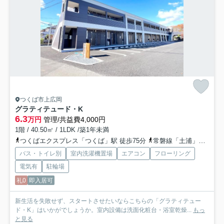
つくば市上広岡
グラティテュード・K
6.3
万円
管理/共益費4,000円
1階 / 40.50㎡ / 1LDK /築1年未満
つくばエクスプレス「つくば」駅 徒歩75分
常磐線「土浦」駅 徒歩62分
バス・トイレ別
室内洗濯機置場
エアコン
フローリング
電気有
駐輪場
礼0
即入居可
新生活を失敗せず、スタートさせたいならこちらの「グラティテュー
ド・K」はいかがでしょうか。室内設備は洗面化粧台・浴室乾燥...
もっ
と見る