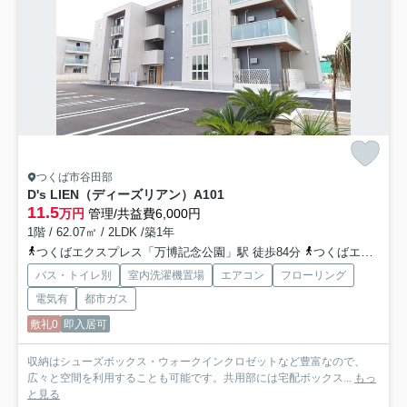
つくば市谷田部
D's LIEN（ディーズリアン）
A101
11.5
万円
管理/共益費6,000円
1階 / 62.07㎡ / 2LDK /築1年
つくばエクスプレス「万博記念公園」駅 徒歩84分
つくばエクスプレス「みどりの」駅 徒歩57分
バス・トイレ別
室内洗濯機置場
エアコン
フローリング
電気有
都市ガス
敷礼0
即入居可
収納はシューズボックス・ウォークインクロゼットなど豊富なので、
広々と空間を利用することも可能です。共用部には宅配ボックス...
もっ
と見る