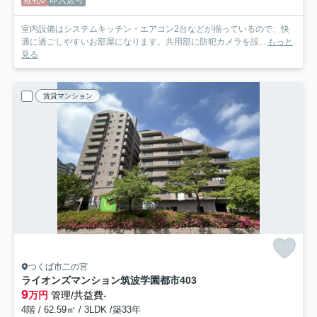
敷礼0
即入居可
室内設備はシステムキッチン・エアコン2台などが揃っているので、快
適に過ごしやすいお部屋になります。共用部に防犯カメラを設...
もっと
見る
賃貸マンション
つくば市二の宮
ライオンズマンション筑波学園都市
403
9
万円
管理/共益費-
4階 / 62.59㎡ / 3LDK /築33年