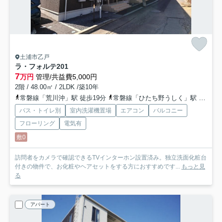
土浦市乙戸
ラ・フォルテ
201
7
万円
管理/共益費5,000円
2階 / 48.00㎡ / 2LDK /築10年
常磐線「荒川沖」駅 徒歩19分
常磐線「ひたち野うしく」駅 徒歩49分
バス・トイレ別
室内洗濯機置場
エアコン
バルコニー
フローリング
電気有
敷0
訪問者をカメラで確認できるTVインターホン設置済み。独立洗面化粧台
付きの物件で、お化粧やヘアセットをする方におすすめです...
もっと見
る
アパート