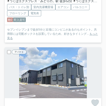
つくばエクスプレス「みどりの」駅 徒歩52分
つくばエクスプレス「万博記念公園」駅 徒歩69分
バス・トイレ別
室内洗濯機置場
エアコン
バルコニー
フローリング
電気有
敷0
即入居可
セブンイレブンまで徒歩5分と近場にコンビニがあるのもポイント。共
用部には宅配ボックスを設置しているため、好きなタイミング...
もっと
見る
アパート