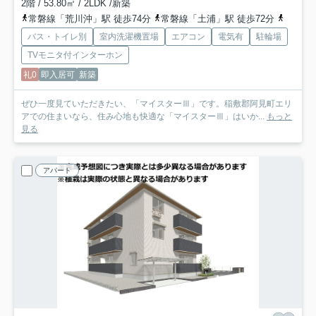
2階 / 53.80㎡ / 2LDK /新築
常磐線「荒川沖」駅 徒歩74分
常磐線「土浦」駅 徒歩72分
常磐線
バス・トイレ別
室内洗濯機置場
エアコン
電気有
駐輪場
TVモニタ付インターホン
礼0
即入居可
新築
ぜひ一度見ていただきたい、「マイスターⅢ」です。稲敷郡阿見町エリ
アでの住まいなら、住み心地も快適な「マイスターⅢ」はいか...
もっと
見る
アパート