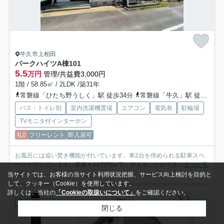
牛久市上柏田
パークハイツA棟
101
5.5
万円
管理/共益費3,000円
1階 / 58.85㎡ / 2LDK /築31年
常磐線「ひたち野うしく」駅 徒歩34分
常磐線「牛久」駅 徒歩35分
バス・トイレ別
室内洗濯機置場
エアコン
電気有
駐輪場
TVモニタ付インターホン
礼0
フリーレント
即入居可
お風呂には追い焚き機能が付いています。車2台を停められる駐車スペ
ースが付いています。家賃を10万円以下に抑えることができ...
もっと見
る
当サイトでは、お客様の当サイト利用状況把握、サービス向上検討を目的と
して、クッキー（Cookie）を使用しています。
詳しくは、当社の
「Cookieの取扱いについて」
をご確認ください。
アパート
閉じる