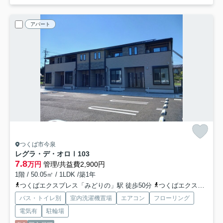
アパート
つくば市今泉
レグラ・デ・オロⅠ
103
7.8
万円
管理/共益費2,900円
1階 / 50.05㎡ / 1LDK /築1年
つくばエクスプレス「みどりの」駅 徒歩50分
つくばエクスプレス「万博記念公園」駅 徒歩56分
バス・トイレ別
室内洗濯機置場
エアコン
フローリング
電気有
駐輪場