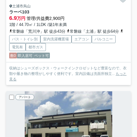
土浦市烏山
ラーベ
103
6.9
万円
管理/共益費2,900円
1階 / 44.70㎡ / 1LDK /築1年未満
常磐線「荒川沖」駅 徒歩43分
常磐線「土浦」駅 徒歩64分
常磐線
バス・トイレ別
室内洗濯機置場
エアコン
バルコニー
電気有
都市ガス
敷0
即入居可
ペット可
収納はシューズボックス・ウォークインクロゼットなど豊富なので、衣
類や履き物の整理がしやすく便利です。室内設備は洗面所独立...
もっと
見る
アパート