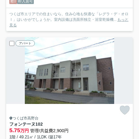
敷0
即入居可
つくば市エリアでの住まいなら、住み心地も快適な「レグラ・デ・オロ
Ⅰ」はいかがでしょうか。室内設備は洗面所独立・浴室乾燥機...
もっと
見る
アパート
つくば市高野台
フォンテーヌ
102
5.75
万円
管理/共益費2,900円
1階 / 49.21㎡ / 1LDK /築17年