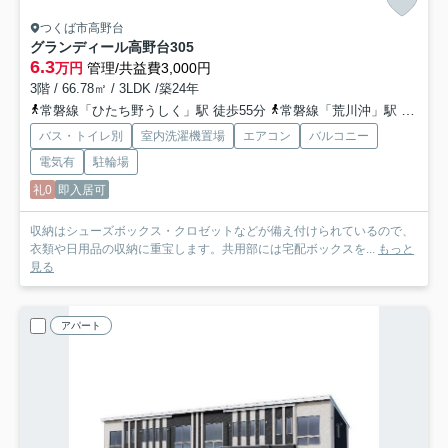
つくば市高野台
グランディール高野台
305
6.3
万円
管理/共益費3,000円
3階 / 66.78㎡ / 3LDK /築24年
常磐線「ひたち野うしく」駅 徒歩55分
常磐線「荒川沖」駅 徒歩63分
バス・トイレ別
室内洗濯機置場
エアコン
バルコニー
電気有
駐輪場
礼0
即入居可
収納はシューズボックス・クロゼットなどが備え付けられているので、
衣類や日用品の収納に重宝します。共用部には宅配ボックスを...
もっと
見る
アパート