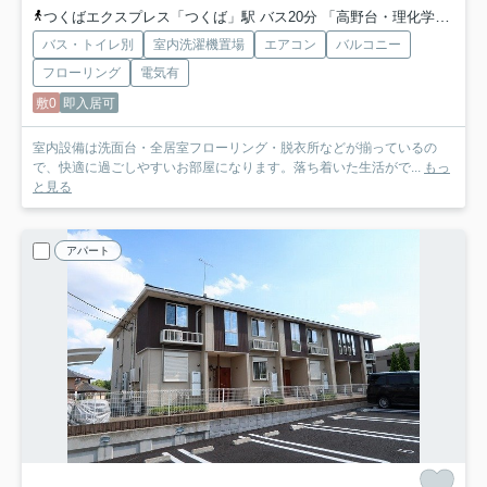
つくばエクスプレス「つくば」駅 バス20分 「高野台・理化学研究所」 停歩3分
バス・トイレ別
室内洗濯機置場
エアコン
バルコニー
フローリング
電気有
敷0
即入居可
室内設備は洗面台・全居室フローリング・脱衣所などが揃っているの
で、快適に過ごしやすいお部屋になります。落ち着いた生活がで...
もっ
と見る
アパート