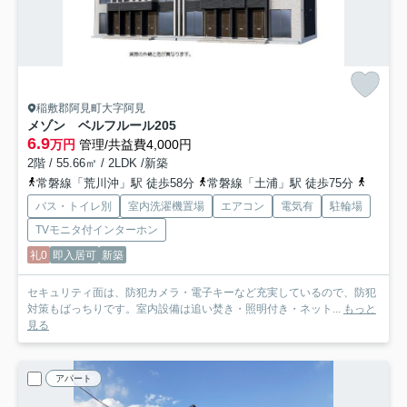
稲敷郡阿見町大字阿見
メゾン ベルフルール
205
6.9
万円
管理/共益費4,000円
2階 / 55.66㎡ / 2LDK /新築
常磐線「荒川沖」駅 徒歩58分
常磐線「土浦」駅 徒歩75分
常磐線
バス・トイレ別
室内洗濯機置場
エアコン
電気有
駐輪場
TVモニタ付インターホン
礼0
即入居可
新築
セキュリティ面は、防犯カメラ・電子キーなど充実しているので、防犯
対策もばっちりです。室内設備は追い焚き・照明付き・ネット...
もっと
見る
アパート