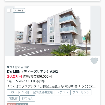
アパート
つくば市谷田部
D's LIEN（ディーズリアン）
A102
10.2
万円
管理/共益費6,000円
1階 / 55.20㎡ / 1LDK /築1年
つくばエクスプレス「万博記念公園」駅 徒歩84分
つくばエクスプレス「みどりの」駅 徒歩57分
バス・トイレ別
室内洗濯機置場
エアコン
フローリング
電気有
都市ガス