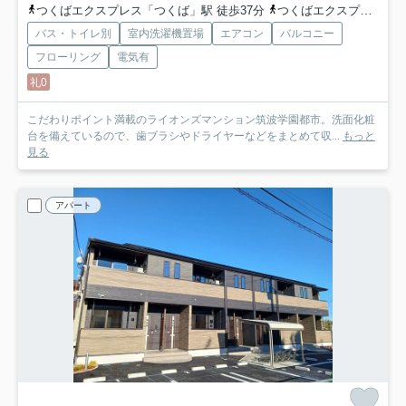
つくばエクスプレス「つくば」駅 徒歩37分
つくばエクスプレス「研究学園」駅 徒歩63分
バス・トイレ別
室内洗濯機置場
エアコン
バルコニー
フローリング
電気有
礼0
こだわりポイント満載のライオンズマンション筑波学園都市。洗面化粧
台を備えているので、歯ブラシやドライヤーなどをまとめて収...
もっと
見る
アパート