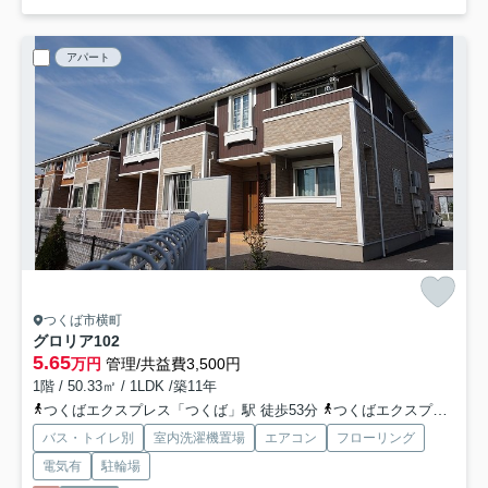
アパート
つくば市横町
グロリア
102
5.65
万円
管理/共益費3,500円
1階 / 50.33㎡ / 1LDK /築11年
つくばエクスプレス「つくば」駅 徒歩53分
つくばエクスプレス「研究学園」駅 徒歩93分
バス・トイレ別
室内洗濯機置場
エアコン
フローリング
電気有
駐輪場