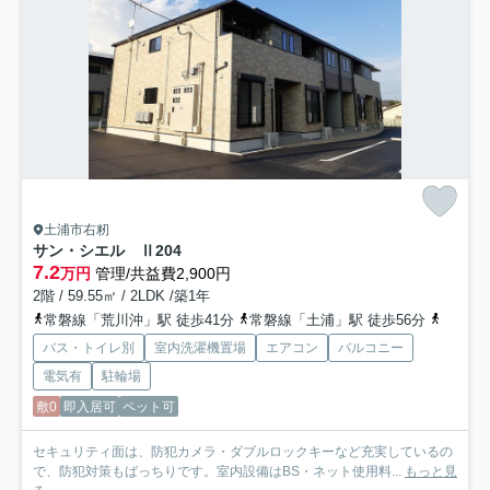
土浦市右籾
サン・シエル Ⅱ
204
7.2
万円
管理/共益費2,900円
2階 / 59.55㎡ / 2LDK /築1年
常磐線「荒川沖」駅 徒歩41分
常磐線「土浦」駅 徒歩56分
常磐線
バス・トイレ別
室内洗濯機置場
エアコン
バルコニー
電気有
駐輪場
敷0
即入居可
ペット可
セキュリティ面は、防犯カメラ・ダブルロックキーなど充実しているの
で、防犯対策もばっちりです。室内設備はBS・ネット使用料...
もっと見