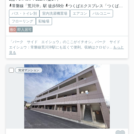
常磐線「荒川沖」駅 徒歩59分
つくばエクスプレス「つくば」駅 徒歩63分
バス・トイレ別
室内洗濯機置場
エアコン
バルコニー
フローリング
駐輪場
敷0
即入居可
「パーク サイド エイシュウ」のここがイチオシ。パーク サイド
エイシュウ：常磐線荒川沖駅にも近くて便利。収納はクロゼッ...
もっと
見る
賃貸マンション