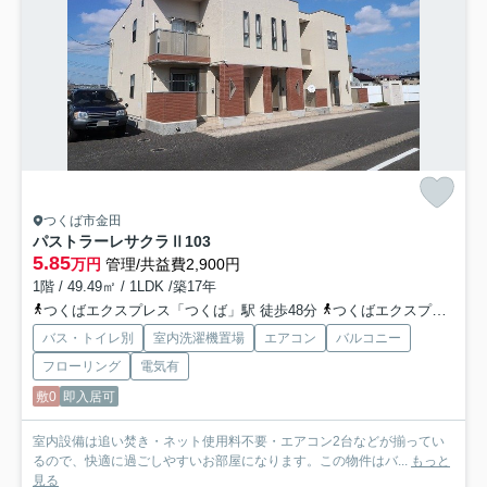
つくば市金田
パストラーレサクラⅡ
103
5.85
万円
管理/共益費2,900円
1階 / 49.49㎡ / 1LDK /築17年
つくばエクスプレス「つくば」駅 徒歩48分
つくばエクスプレス「研究学園」駅 徒歩88分
バス・トイレ別
室内洗濯機置場
エアコン
バルコニー
フローリング
電気有
敷0
即入居可
室内設備は追い焚き・ネット使用料不要・エアコン2台などが揃ってい
るので、快適に過ごしやすいお部屋になります。この物件はバ...
もっと
見る