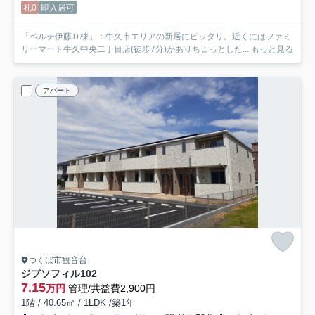
礼0
即入居可
「ベルテ伊藤Ｄ棟」：牛久市エリアの新居にピッタリ。近くにはファミ
リーマート牛久中央二丁目店(徒歩7分)がありちょっとした...
もっと見る
アパート
つくば市観音台
ジプソフィル
102
7.15
万円
管理/共益費2,900円
1階 / 40.65㎡ / 1LDK /築1年