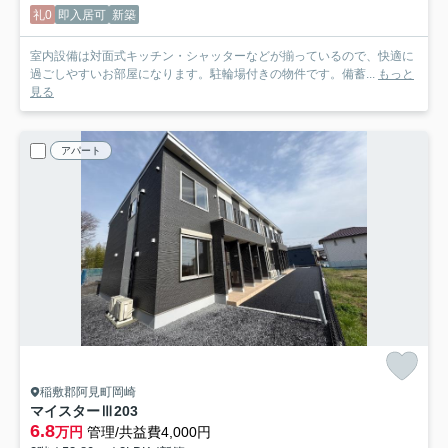
礼0
即入居可
新築
室内設備は対面式キッチン・シャッターなどが揃っているので、快適に
過ごしやすいお部屋になります。駐輪場付きの物件です。備蓄...
もっと
見る
アパート
稲敷郡阿見町岡崎
マイスターⅢ
203
6.8
万円
管理/共益費4,000円