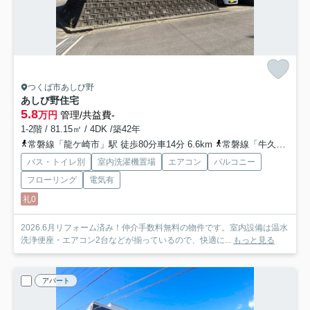
つくば市あしび野
あしび野住宅
5.8
万円
管理/共益費-
1-2階 / 81.15㎡ / 4DK /築42年
常磐線「龍ケ崎市」駅 徒歩80分車14分 6.6km
常磐線「牛久」駅 徒歩116分車19分 8.6km
バス・トイレ別
室内洗濯機置場
エアコン
バルコニー
フローリング
電気有
礼0
2026.6月リフォーム済み！仲介手数料無料の物件です。室内設備は温水
洗浄便座・エアコン2台などが揃っているので、快適に...
もっと見る
アパート