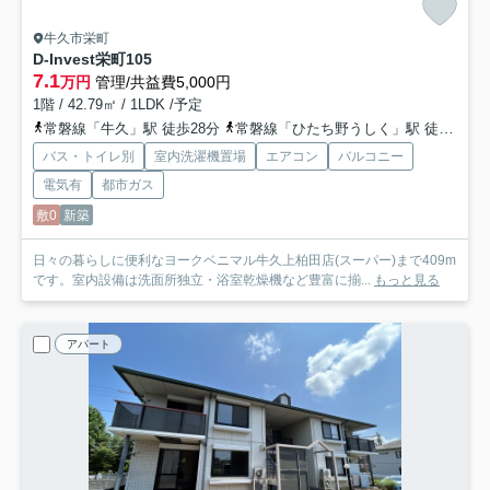
牛久市栄町
D-Invest栄町
105
7.1
万円
管理/共益費5,000円
1階 / 42.79㎡ / 1LDK /予定
常磐線「牛久」駅 徒歩28分
常磐線「ひたち野うしく」駅 徒歩38分
バス・トイレ別
室内洗濯機置場
エアコン
バルコニー
電気有
都市ガス
敷0
新築
日々の暮らしに便利なヨークベニマル牛久上柏田店(スーパー)まで409m
です。室内設備は洗面所独立・浴室乾燥機など豊富に揃...
もっと見る
アパート