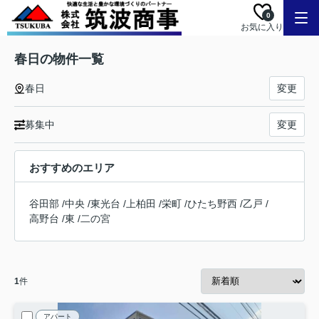
0
お気に入り
春日の物件一覧
春日
変更
募集中
変更
おすすめのエリア
谷田部
/
中央
/
東光台
/
上柏田
/
栄町
/
ひたち野西
/
乙戸
/
高野台
/
東
/
二の宮
1
件
アパート