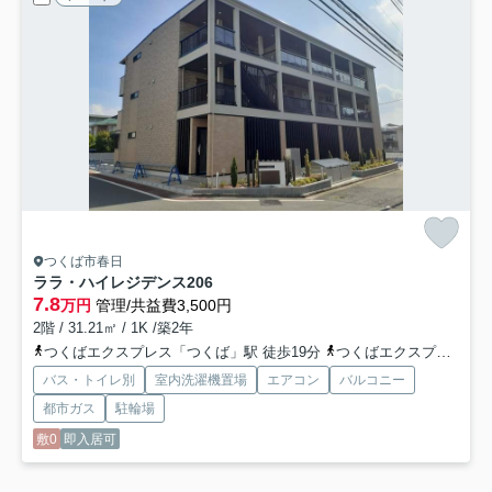
つくば市春日
ララ・ハイレジデンス
206
7.8
万円
管理/共益費3,500円
2階 / 31.21㎡ / 1K /築2年
つくばエクスプレス「つくば」駅 徒歩19分
つくばエクスプレス「研究学園」駅 バス12分 「春日二丁目」 停歩5分
バス・トイレ別
室内洗濯機置場
エアコン
バルコニー
都市ガス
駐輪場
敷0
即入居可